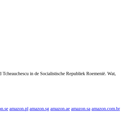
ad Tcheauchescu in de Socialistische Republiek Roemenië. Wat,
n.se
amazon.pl
amazon.sg
amazon.ae
amazon.sa
amazon.com.br