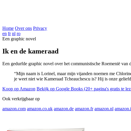
Home
Over ons
Privacy
en
fr
nl
ro
Een graphic novel
Ik en de kameraad
Een gedurfde graphic novel over het communistische Roemenië van de 
“Mijn naam is Lorinel, maar mijn vijanden noemen me Chlorine
je weet niet wie Kameraad Tcheauchescu is? Hij is onze gelief
Koop op Amazon
Bekijk op Google Books (20+ pagina's gratis te lez
Ook verkrijgbaar op
amazon.com
amazon.co.uk
amazon.de
amazon.fr
amazon.nl
amazon.i