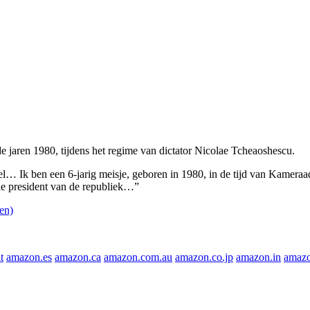
jaren 1980, tijdens het regime van dictator Nicolae Tcheaoshescu.
l… Ik ben een 6-jarig meisje, geboren in 1980, in de tijd van Kamera
de president van de republiek…”
en)
t
amazon.es
amazon.ca
amazon.com.au
amazon.co.jp
amazon.in
amazo