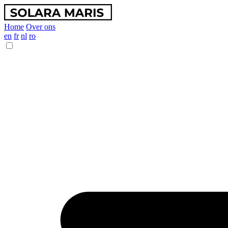
Home
Over ons
en
fr
nl
ro