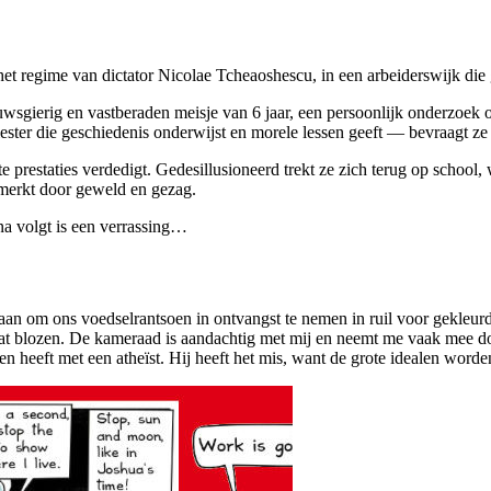
ns het regime van dictator Nicolae Tcheaoshescu, in een arbeiderswij
uwsgierig en vastberaden meisje van 6 jaar, een persoonlijk onderzoek o
ester die geschiedenis onderwijst en morele lessen geeft — bevraagt z
grote prestaties verdedigt. Gedesillusioneerd trekt ze zich terug op sc
nmerkt door geweld en gezag.
rna volgt is een verrassing…
an om ons voedselrantsoen in ontvangst te nemen in ruil voor gekleurde 
aat blozen. De kameraad is aandachtig met mij en neemt me vaak mee doo
ken heeft met een atheïst. Hij heeft het mis, want de grote idealen worde